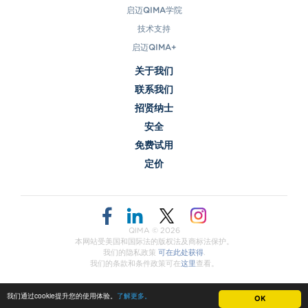
启迈QIMA学院
技术支持
启迈QIMA+
关于我们
联系我们
招贤纳士
安全
免费试用
定价
QIMA ©
2026
本网站受美国和国际法的版权法及商标法保护。
我们的隐私政策
可在此处获得
.
我们的条款和条件政策可在
这里
查看。
我们通过cookie提升您的使用体验。
粤ICP备18048722号
了解更多。
OK