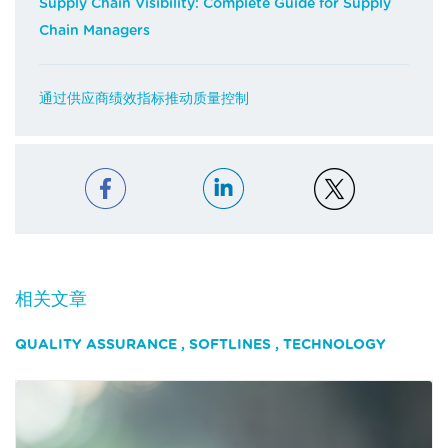
Supply Chain Visibility: Complete Guide for Supply
Chain Managers
通过供应商绩效指标推动质量控制
相关文章
QUALITY ASSURANCE
,
SOFTLINES
,
TECHNOLOGY